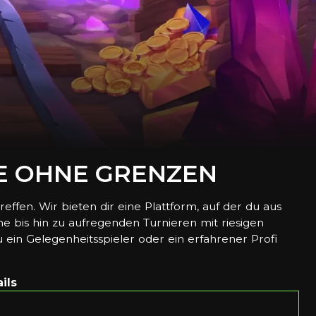
LE OHNE GRENZEN
en. Wir bieten dir eine Plattform, auf der du aus
e bis hin zu aufregenden Turnieren mit riesigen
du ein Gelegenheitsspieler oder ein erfahrener Profi
ils