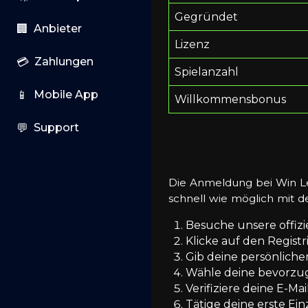
Gegründet
🏢
Anbieter
Lizenz
💳
Zahlungen
Spielanzahl
📱
Mobile App
Willkommensbonus
💬
Support
Die Anmeldung bei Win Le
schnell wie möglich mit d
Besuche unsere offiz
Klicke auf den Regi
Gib deine persönliche
Wähle deine bevorzug
Verifiziere deine E-M
Tätige deine erste 