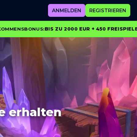
ANMELDEN
REGISTRIEREN
NUS:
BIS ZU 2000 EUR + 450 FREISPIELE ERHALTEN
e erhalten