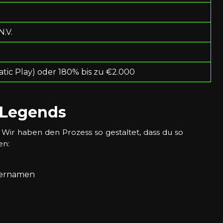
N.V.
atic Play) oder 180% bis zu €2.000
 Legends
Wir haben den Prozess so gestaltet, dass du so
en:
zernamen