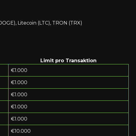
DOGE), Litecoin (LTC), TRON (TRX)
Limit pro Transaktion
€1.000
€1.000
€1.000
€1.000
€1.000
€10.000