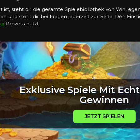
rt ist, steht dir die gesamte Spielebibliothek von WinLe
 an und steht dir bei Fragen jederzeit zur Seite. Den Eins
in
Prozess nutzt.
Exklusive Spiele Mit Ech
Gewinnen
JETZT SPIELEN