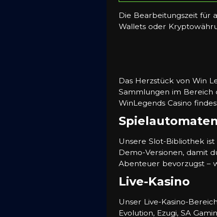
Die Bearbeitungszeit für
Wallets oder Kryptowähru
Das Herzstück von Win Leg
Sammlungen im Bereich der
WinLegends Casino findest
Spielautomaten
Unsere Slot-Bibliothek is
Demo-Versionen, damit du 
Abenteuer bevorzugst – 
Live-Kasino
Unser Live-Kasino-Bereich 
Evolution, Ezugi, SA Gami