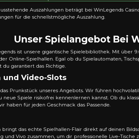
 ausstehende Auszahlungen beträgt bei WinLegends Casin
ngen für die schnellstmögliche Auszahlung.
Unser Spielangebot Bei
ends ist unsere gigantische Spielebibliothek. Mit über 9.
 Online-Spielhallen. Egal ob du Spielautomaten, Tischsp
 du garantiert das Richtige.
 und Video-Slots
t das Prunkstück unseres Angebots. Wir führen hochvolatil
neue Spiele risikofrei kennenlernen kannst. Ob du klassi
wir haben für jeden Geschmack das Passende.
bringt das echte Spielhallen-Flair direkt auf deinen Bild
ng und Vivo zusammen, um dir professionelle Live-Tische 