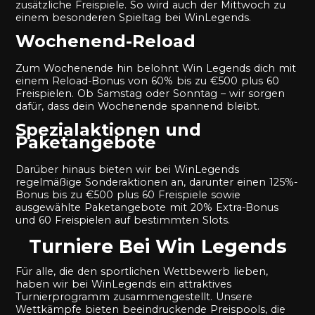
zusätzliche Freispiele. So wird auch der Mittwoch zu
einem besonderen Spieltag bei WinLegends.
Wochenend-Reload
Zum Wochenende hin belohnt Win Legends dich mit
einem Reload-Bonus von 60% bis zu €500 plus 60
Freispielen. Ob Samstag oder Sonntag – wir sorgen
dafür, dass dein Wochenende spannend bleibt.
Spezialaktionen und
Paketangebote
Darüber hinaus bieten wir bei WinLegends
regelmäßige Sonderaktionen an, darunter einen 125%-
Bonus bis zu €500 plus 60 Freispiele sowie
ausgewählte Paketangebote mit 20% Extra-Bonus
und 60 Freispielen auf bestimmten Slots.
Turniere Bei Win Legends
Für alle, die den sportlichen Wettbewerb lieben,
haben wir bei WinLegends ein attraktives
Turnierprogramm zusammengestellt. Unsere
Wettkämpfe bieten beeindruckende Preispools, die