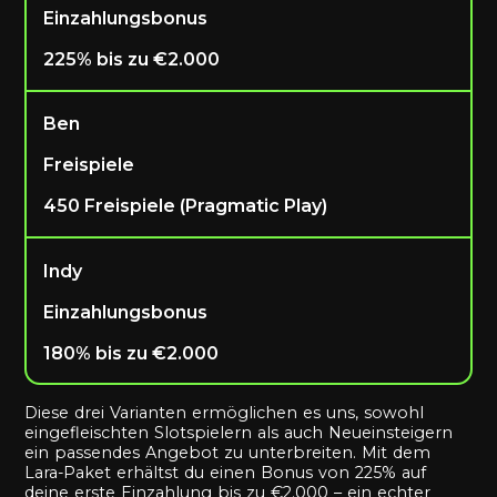
Einzahlungsbonus
225% bis zu €2.000
Ben
Freispiele
450 Freispiele (Pragmatic Play)
Indy
Einzahlungsbonus
180% bis zu €2.000
Diese drei Varianten ermöglichen es uns, sowohl
eingefleischten Slotspielern als auch Neueinsteigern
ein passendes Angebot zu unterbreiten. Mit dem
Lara-Paket erhältst du einen Bonus von 225% auf
deine erste Einzahlung bis zu €2.000 – ein echter