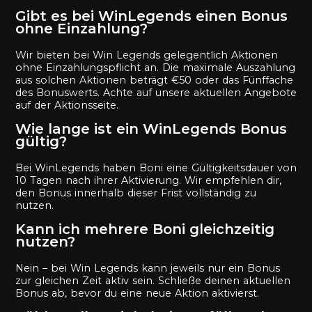
Gibt es bei WinLegends einen Bonus
ohne Einzahlung?
Wir bieten bei Win Legends gelegentlich Aktionen
ohne Einzahlungspflicht an. Die maximale Auszahlung
aus solchen Aktionen beträgt €50 oder das Fünffache
des Bonuswerts. Achte auf unsere aktuellen Angebote
auf der Aktionsseite.
Wie lange ist ein WinLegends Bonus
gültig?
Bei WinLegends haben Boni eine Gültigkeitsdauer von
10 Tagen nach ihrer Aktivierung. Wir empfehlen dir,
den Bonus innerhalb dieser Frist vollständig zu
nutzen.
Kann ich mehrere Boni gleichzeitig
nutzen?
Nein – bei Win Legends kann jeweils nur ein Bonus
zur gleichen Zeit aktiv sein. Schließe deinen aktuellen
Bonus ab, bevor du eine neue Aktion aktivierst.