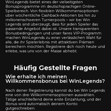
WinLegends bietet eines der vielseitigsten
Bonusprogramme im deutschsprachigen Online-
Spielbereich. Von flexiblen Willkommensoptionen
über wöchentliche Cashback-Aktionen bis hin zu
millionenschweren Turnierpools – wir bei Win
Legends sind überzeugt, dass für jeden Spieler das
passende Angebot dabei ist. Unsere transparenten
Bonusbedingungen und unser faires VIP-Programm
machen WinLegends zu einer verlässlichen Wahl für
alle, die ihr Spielerlebnis mit attraktiven Prämien
bereichern möchten. Registriere dich noch heute und
erlebe, was uns von der Masse abhebt.
Häufig Gestellte Fragen
Wie erhalte ich meinen
Willkommensbonus bei WinLegends?
Nach deiner Registrierung kannst du bei Win Legends
eine von drei Willkommensoptionen auswählen.
Tätige anschließend deine erste Einzahlung, und der
Bonus wird automatisch deinem Konto
gutgeschrieben.