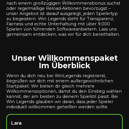
nach einem großzügigen Willkommensbonus suchst
oder regelmäßige Reload-Aktionen bevorzugst –
unser Angebot ist darauf ausgelegt, jeden Spielertyp
zu begeistern. Win Legends steht für Transparenz,
Fairness und echte Unterhaltung mit über 9.000
Spielen von führenden Softwareanbietern. Lass uns
gemeinsam entdecken, was wir für dich bereithalten.
Unser Willkommenspaket
Im Überblick
Wenn du dich neu bei WinLegends registrierst,
begrüßen wir dich mit einem außergewöhnlichen
Startpaket. Wir bieten dir gleich mehrere
Willkommensoptionen, damit du den Einstieg wählen
kannst, der am besten zu deinem Spielstil passt. Bei
Win Legends glauben wir daran, dass jeder Spieler
individuell willkommen geheißen werden sollte.
Lara