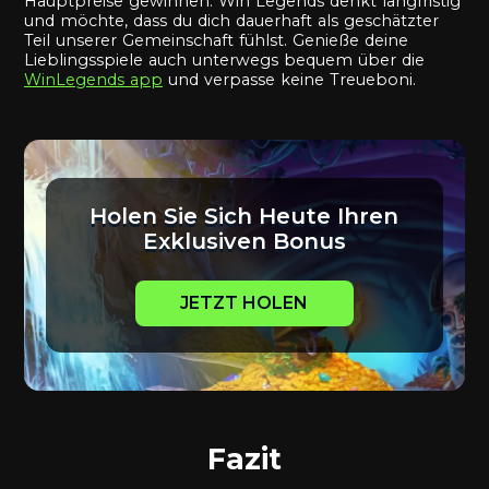
Hauptpreise gewinnen. Win Legends denkt langfristig
und möchte, dass du dich dauerhaft als geschätzter
Teil unserer Gemeinschaft fühlst. Genieße deine
Lieblingsspiele auch unterwegs bequem über die
WinLegends app
und verpasse keine Treueboni.
Holen Sie Sich Heute Ihren
Exklusiven Bonus
JETZT HOLEN
Fazit