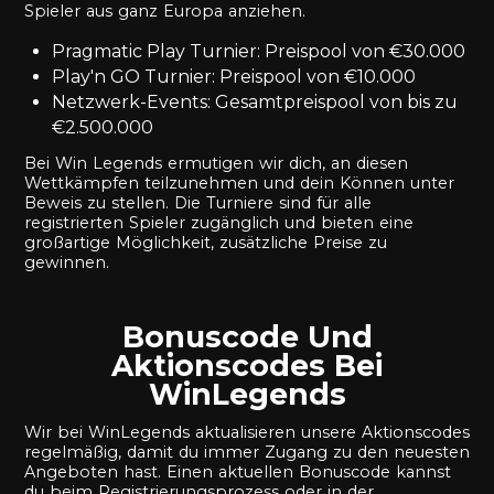
Spieler aus ganz Europa anziehen.
Pragmatic Play Turnier: Preispool von €30.000
Play'n GO Turnier: Preispool von €10.000
Netzwerk-Events: Gesamtpreispool von bis zu
€2.500.000
Bei Win Legends ermutigen wir dich, an diesen
Wettkämpfen teilzunehmen und dein Können unter
Beweis zu stellen. Die Turniere sind für alle
registrierten Spieler zugänglich und bieten eine
großartige Möglichkeit, zusätzliche Preise zu
gewinnen.
Bonuscode Und
Aktionscodes Bei
WinLegends
Wir bei WinLegends aktualisieren unsere Aktionscodes
regelmäßig, damit du immer Zugang zu den neuesten
Angeboten hast. Einen aktuellen Bonuscode kannst
du beim Registrierungsprozess oder in der