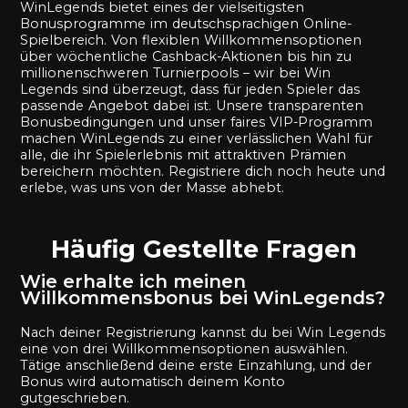
WinLegends bietet eines der vielseitigsten
Bonusprogramme im deutschsprachigen Online-
Spielbereich. Von flexiblen Willkommensoptionen
über wöchentliche Cashback-Aktionen bis hin zu
millionenschweren Turnierpools – wir bei Win
Legends sind überzeugt, dass für jeden Spieler das
passende Angebot dabei ist. Unsere transparenten
Bonusbedingungen und unser faires VIP-Programm
machen WinLegends zu einer verlässlichen Wahl für
alle, die ihr Spielerlebnis mit attraktiven Prämien
bereichern möchten. Registriere dich noch heute und
erlebe, was uns von der Masse abhebt.
Häufig Gestellte Fragen
Wie erhalte ich meinen
Willkommensbonus bei WinLegends?
Nach deiner Registrierung kannst du bei Win Legends
eine von drei Willkommensoptionen auswählen.
Tätige anschließend deine erste Einzahlung, und der
Bonus wird automatisch deinem Konto
gutgeschrieben.