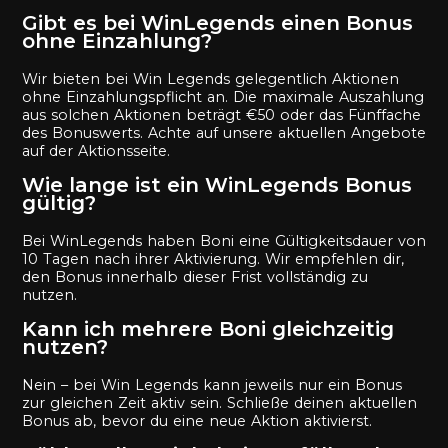
Gibt es bei WinLegends einen Bonus
ohne Einzahlung?
Wir bieten bei Win Legends gelegentlich Aktionen
ohne Einzahlungspflicht an. Die maximale Auszahlung
aus solchen Aktionen beträgt €50 oder das Fünffache
des Bonuswerts. Achte auf unsere aktuellen Angebote
auf der Aktionsseite.
Wie lange ist ein WinLegends Bonus
gültig?
Bei WinLegends haben Boni eine Gültigkeitsdauer von
10 Tagen nach ihrer Aktivierung. Wir empfehlen dir,
den Bonus innerhalb dieser Frist vollständig zu
nutzen.
Kann ich mehrere Boni gleichzeitig
nutzen?
Nein – bei Win Legends kann jeweils nur ein Bonus
zur gleichen Zeit aktiv sein. Schließe deinen aktuellen
Bonus ab, bevor du eine neue Aktion aktivierst.