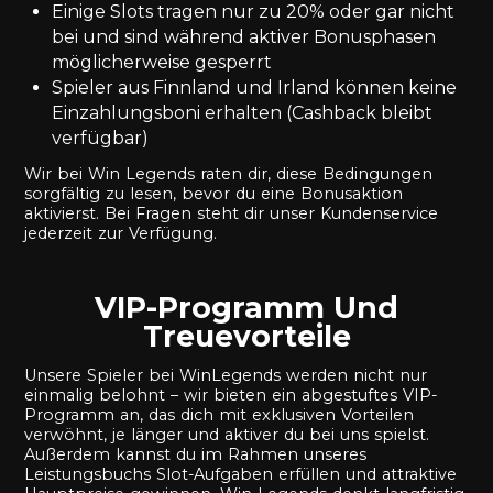
Einige Slots tragen nur zu 20% oder gar nicht
bei und sind während aktiver Bonusphasen
möglicherweise gesperrt
Spieler aus Finnland und Irland können keine
Einzahlungsboni erhalten (Cashback bleibt
verfügbar)
Wir bei Win Legends raten dir, diese Bedingungen
sorgfältig zu lesen, bevor du eine Bonusaktion
aktivierst. Bei Fragen steht dir unser Kundenservice
jederzeit zur Verfügung.
VIP-Programm Und
Treuevorteile
Unsere Spieler bei WinLegends werden nicht nur
einmalig belohnt – wir bieten ein abgestuftes VIP-
Programm an, das dich mit exklusiven Vorteilen
verwöhnt, je länger und aktiver du bei uns spielst.
Außerdem kannst du im Rahmen unseres
Leistungsbuchs Slot-Aufgaben erfüllen und attraktive