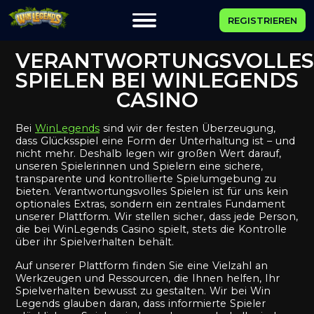
REGISTRIEREN
VERANTWORTUNGSVOLLES
SPIELEN BEI WINLEGENDS
CASINO
Bei
WinLegends
sind wir der festen Überzeugung,
dass Glücksspiel eine Form der Unterhaltung ist – und
nicht mehr. Deshalb legen wir großen Wert darauf,
unseren Spielerinnen und Spielern eine sichere,
transparente und kontrollierte Spielumgebung zu
bieten. Verantwortungsvolles Spielen ist für uns kein
optionales Extras, sondern ein zentrales Fundament
unserer Plattform. Wir stellen sicher, dass jede Person,
die bei WinLegends Casino spielt, stets die Kontrolle
über ihr Spielverhalten behält.
Auf unserer Plattform finden Sie eine Vielzahl an
Werkzeugen und Ressourcen, die Ihnen helfen, Ihr
Spielverhalten bewusst zu gestalten. Wir bei Win
Legends glauben daran, dass informierte Spieler