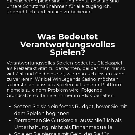
glücklichere Spieler sind – und genau deshalb sind
unsere Schutzmaßnahmen für alle zugänglich,
übersichtlich und einfach zu bedienen.
Was Bedeutet
Verantwortungsvolles
Spielen?
Verantwortungsvolles Spielen bedeutet, Glücksspiel
als Freizeitaktivität zu betrachten, bei der man nur so
viel Zeit und Geld einsetzt, wie man sich leisten kann
zu verlieren. Wir bei WinLegends Casino möchten
sicherstellen, dass das Spielen auf unserer Plattform
niemals zu einem Problem wird. Folgende
Grundsätze sollten Sie immer im Blick behalten:
Setzen Sie sich ein festes Budget, bevor Sie mit
dem Spielen beginnen
Betrachten Sie Glücksspiel ausschließlich als
Unterhaltung, nicht als Einnahmequelle
Spielen Sie niemals mit Geld, das Sie für