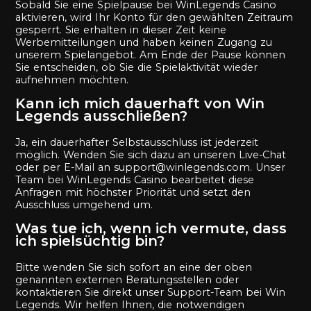
Sobald Sie eine Spielpause bei WinLegends Casino
aktivieren, wird Ihr Konto für den gewählten Zeitraum
gesperrt. Sie erhalten in dieser Zeit keine
Werbemitteilungen und haben keinen Zugang zu
unserem Spielangebot. Am Ende der Pause können
Sie entscheiden, ob Sie die Spielaktivität wieder
aufnehmen möchten.
Kann ich mich dauerhaft von Win
Legends ausschließen?
Ja, ein dauerhafter Selbstausschluss ist jederzeit
möglich. Wenden Sie sich dazu an unseren Live-Chat
oder per E-Mail an
support@winlegends.com
. Unser
Team bei WinLegends Casino bearbeitet diese
Anfragen mit höchster Priorität und setzt den
Ausschluss umgehend um.
Was tue ich, wenn ich vermute, dass
ich spielsüchtig bin?
Bitte wenden Sie sich sofort an eine der oben
genannten externen Beratungsstellen oder
kontaktieren Sie direkt unser Support-Team bei Win
Legends. Wir helfen Ihnen, die notwendigen