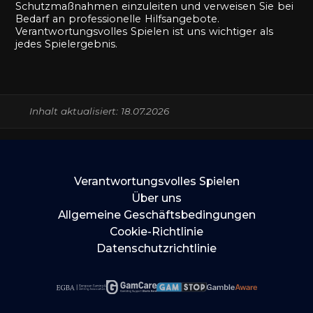
Schutzmaßnahmen einzuleiten und verweisen Sie bei
Bedarf an professionelle Hilfsangebote.
Verantwortungsvolles Spielen ist uns wichtiger als
jedes Spielergebnis.
Inhalt aktualisiert: 18.07.2026
Verantwortungsvolles Spielen
Über uns
Allgemeine Geschäftsbedingungen
Cookie-Richtlinie
Datenschutzrichtlinie