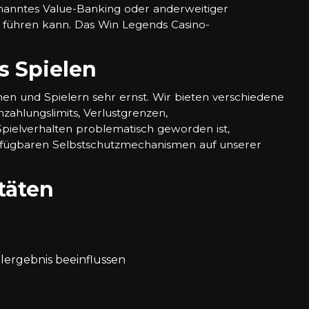
enanntes Value-Banking oder anderweitiger
 führen kann. Das Win Legends Casino-
s Spielen
 und Spielern sehr ernst. Wir bieten verschiedene
zahlungslimits, Verlustgrenzen,
 Spielverhalten problematisch geworden ist,
erfügbaren Selbstschutzmechanismen auf unserer
täten
elergebnis beeinflussen