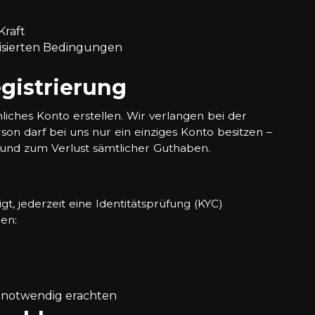
Kraft
lisierten Bedingungen
gistrierung
ches Konto erstellen. Wir verlangen bei der
on darf bei uns nur ein einziges Konto besitzen –
 und zum Verlust sämtlicher Guthaben.
, jederzeit eine Identitätsprüfung (KYC)
en:
r notwendig erachten