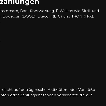
szahlungen
astercard, Banküberweisung, E-Wallets wie Skrill und
, Dogecoin (DOGE), Litecoin (LTC) und TRON (TRX).
.
:
rdacht auf betrügerische Aktivitäten oder Verstöße
onten oder Zahlungsmethoden verarbeitet, die auf