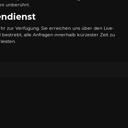
on unberührt.
endienst
r zur Verfügung. Sie erreichen uns über den Live-
nd bestrebt, alle Anfragen innerhalb kürzester Zeit zu
eisten.