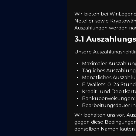
Wir bieten bei WinLegends
Neteller sowie Kryptowäh
Auszahlungen werden nac
3.1 Auszahlungs
Unsere Auszahlungsrichtl
Maximaler Auszahlung
Tägliches Auszahlungs
Monatliches Auszahlun
E-Wallets: 0–24 Stu
Kredit- und Debitkar
Banküberweisungen: 
Bearbeitungsdauer in
Wir behalten uns vor, Au
gegen diese Bedingungen 
denselben Namen lauten w