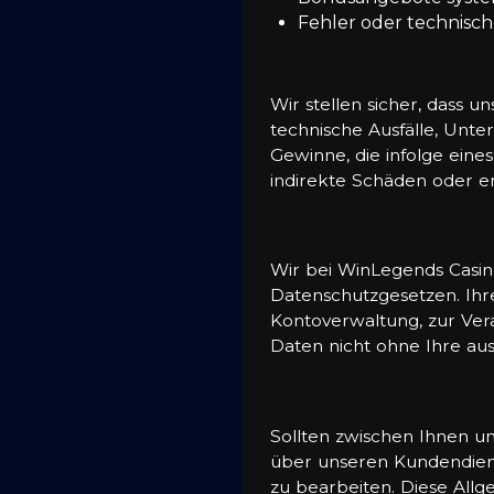
Fehler oder technisc
Wir stellen sicher, dass 
technische Ausfälle, Unte
Gewinne, die infolge eine
indirekte Schäden oder 
Wir bei WinLegends Casi
Datenschutzgesetzen. Ihr
Kontoverwaltung, zur Vera
Daten nicht ohne Ihre aus
Sollten zwischen Ihnen u
über unseren Kundendiens
zu bearbeiten. Diese All