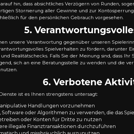
arauf hin, dass absichtliches Verzögern von Runden, sog
rtigen Stornierung aller Gewinne und zur Kontosperrung
ließlich für den persönlichen Gebrauch vorgesehen.
5. Verantwortungsvolle
n unsere Verantwortung gegenüber unseren Spielerinnen
ntwortungsvolles Spielverhalten zu fördern, darunter Ein
und Realitätschecks. Falls Sie der Meinung sind, dass Ihr
gend, sich an eine Beratungsstelle zu wenden und die v
nutzen.
6. Verbotene Aktivi
ienste ist es Ihnen strengstens untersagt:
manipulative Handlungen vorzunehmen
l, Software oder Algorithmen zu verwenden, die das Spi
treiben oder Konten für Dritte zu nutzen
re illegale Finanztransaktionen durchzuführen
matisch und missbräuchlich auszunutzen