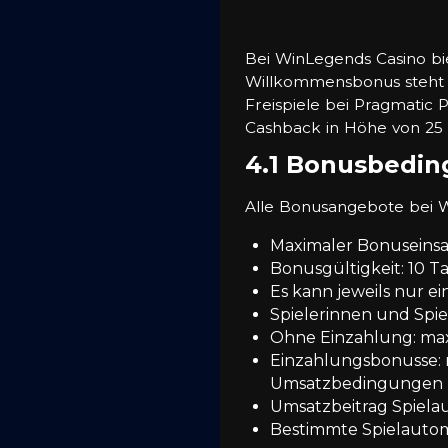
Bei WinLegends Casino bi
Willkommensbonus steht in
Freispiele bei Pragmatic 
Cashback in Höhe von 25 
4.1 Bonusbedi
Alle Bonusangebote bei 
Maximaler Bonuseinsa
Bonusgültigkeit: 10 T
Es kann jeweils nur e
Spielerinnen und Spie
Ohne Einzahlung: max
Einzahlungsbonusse: 
Umsatzbedingungen
Umsatzbeitrag Spielaut
Bestimmte Spielautom