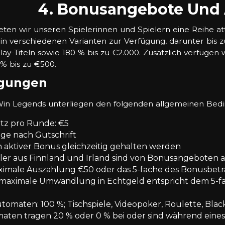
4. Bonusangebote Und
eten wir unseren Spielerinnen und Spielern eine Reihe a
 verschiedenen Varianten zur Verfügung, darunter bis zu
Play-Titeln sowie 180 % bis zu €2.000. Zusätzlich verfüge
% bis zu €500.
ngungen
Win Legends unterliegen den folgenden allgemeinen Bed
tz pro Runde: €5
age nach Gutschrift
in aktiver Bonus gleichzeitig gehalten werden
ler aus Finnland und Irland sind von Bonusangeboten a
imale Auszahlung €50 oder das 5-fache des Bonusbetr
maximale Umwandlung in Echtgeld entspricht dem 5-fa
omaten: 100 %; Tischspiele, Videopoker, Roulette, Black
aten tragen 20 % oder 0 % bei oder sind während eines